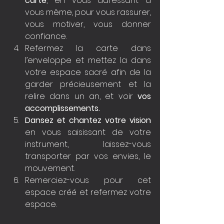
carte
, en vous adressant à 
vous même, pour vous rassurer, 
vous motiver, vous donner 
confiance.
Refermez la carte dans 
l’enveloppe et mettez la dans 
votre espace sacré afin de la 
garder précieusement et la 
relire dans un an, et voir 
vos 
accomplissements.
Dansez et chantez votre vision 
en vous saisissant de votre 
instrument, laissez-vous 
transporter par vos envies, le 
mouvement.
Remerciez-vous pour cet 
espace créé et refermez votre 
espace.