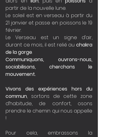
alors en 
lion
, puis en 
poissons
 à 
partir de la nouvelle lune.
Le soleil est en verseau à partir du 
21 janvier et passe en poissons le 19 
février.
Le Verseau est un signe d’air, 
durant ce mois, il est relié au 
chakra 
de la gorge
.
Communiquons, ouvrons-nous, 
sociabilisons, cherchons le 
mouvement.
Vivons des expériences hors du 
commun
, sortons de cette zone 
d’habitude, de confort, osons 
prendre le chemin qui nous appelle 
!
Pour cela, embrassons la 