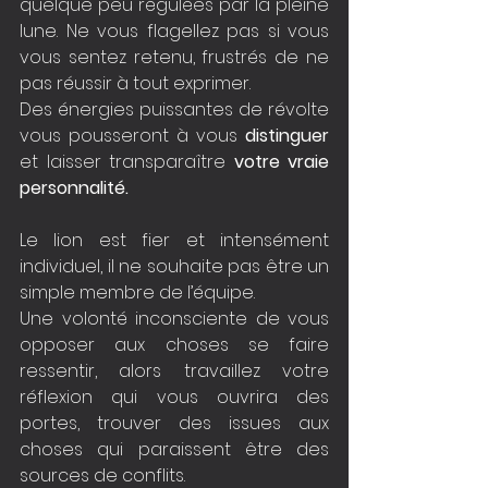
quelque peu régulées par la pleine 
lune. Ne vous flagellez pas si vous 
vous sentez retenu, frustrés de ne 
pas réussir à tout exprimer. 
Des énergies puissantes de révolte 
vous pousseront à vous 
distinguer
et laisser transparaître 
votre vraie 
personnalité.
Le lion est fier et intensément 
individuel, il ne souhaite pas être un 
simple membre de l’équipe. 
Une volonté inconsciente de vous 
opposer aux choses se faire 
ressentir, alors travaillez votre 
réflexion qui vous ouvrira des 
portes, trouver des issues aux 
choses qui paraissent être des 
sources de conflits. 