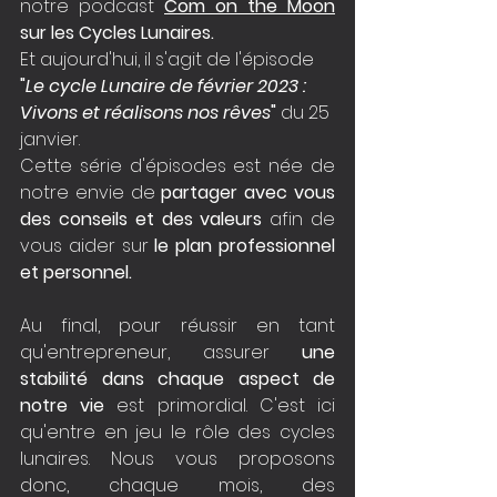
notre podcast 
Com on the Moon
sur les Cycles Lunaires.
Et aujourd'hui, il s'agit de l'épisode 
"
Le cycle Lunaire de février 2023 : 
Vivons et réalisons nos rêves
"
 du 25 
janvier. 
Cette série d'épisodes est née de 
notre envie de 
partager avec vous 
des conseils et des valeurs
 afin de 
vous aider sur 
le plan professionnel 
et personnel. 
Au final, pour réussir en tant 
qu'entrepreneur, assurer
une 
stabilité dans chaque aspect de 
notre vie
 est primordial. C'est ici 
qu'entre en jeu le rôle des cycles 
lunaires. Nous vous proposons 
donc, chaque mois, des 