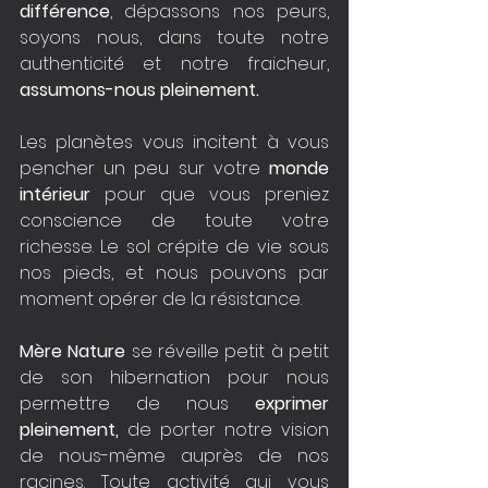
différence
, dépassons nos peurs, 
soyons nous, dans toute notre 
authenticité et notre fraicheur, 
assumons-nous pleinement.
Les planètes vous incitent à vous 
pencher un peu sur votre 
monde 
intérieur
 pour que vous preniez 
conscience de toute votre 
richesse. Le sol crépite de vie sous 
nos pieds, et nous pouvons par 
moment opérer de la résistance.
Mère Nature
 se réveille petit à petit 
de son hibernation pour nous 
permettre de nous 
exprimer 
pleinement,
 de porter notre vision 
de nous-même auprès de nos 
racines. Toute activité qui vous 