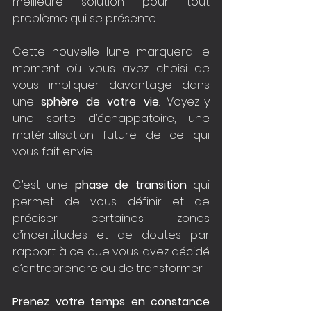
meilleure solution pour tout 
problème qui se présente.
Cette nouvelle lune marquera le 
moment où vous avez choisi de 
vous impliquer davantage dans 
une 
sphère de votre vie
. Voyez-y 
une sorte d’échappatoire, une 
matérialisation future de ce qui 
vous fait envie.
C’est une 
phase de transition
 qui 
permet de vous définir et de 
préciser certaines zones 
d’incertitudes et de doutes par 
rapport à ce que vous avez décidé 
d’entreprendre ou de transformer.
Prenez votre temps en constance 