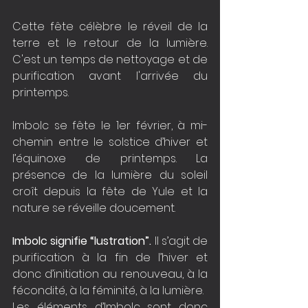
Cette fête célèbre le réveil de la 
terre et le retour de la lumière. 
C'est un temps de nettoyage et de 
purification avant l'arrivée du 
printemps.
Imbolc se fête le 1er février, à mi-
chemin entre le solstice d’hiver et 
l’équinoxe de printemps. La 
présence de la lumière du soleil 
croît depuis la 
fête de Yule
 et la 
nature se réveille doucement.
Imbolc signifie “lustration”.
 Il s’agit de 
purification à la fin de l’hiver et 
donc d’initiation au renouveau, à la 
fécondité, à la féminité, à la lumière.
Les éléments d’Imbolc sont donc 