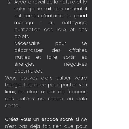
Avec le réveil de la nature et le 
soleil qui se fait plus présent, il 
est temps d’entamer 
le grand 
ménage :
 tri, nettoyage, 
purification des lieux et des 
objets...
Nécessaire pour se 
débarrasser des affaires 
inutiles et faire sortir les 
énergies négatives 
accumulées.
Vous pouvez alors utiliser votre 
bougie fabriquée pour purifier vos 
lieux, ou alors utiliser de l'encens, 
des bâtons de sauge ou palo 
santo.
Créez-vous un espace sacré
, si ce 
n'est pas déjà fait, rien que pour 