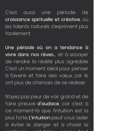
C’est aussi une période de 
croissance spirituelle et créative
, où 
les talents naturels s’expriment plus 
facilement.
Une période où on a tendance à 
vivre dans nos rêves…
 et à essayer 
de rendre la réalité plus agréable. 
C’est un moment idéal pour penser 
à l’avenir et faire des vœux, car ils 
ont plus de chances de se réaliser.
N’ayez pas peur de voir grand et de 
faire preuve 
d’audace
, car c’est à 
ce moment-là que l’intuition est la 
plus forte.
 L’intuition
 peut vous aider 
à éviter le danger et à choisir la 