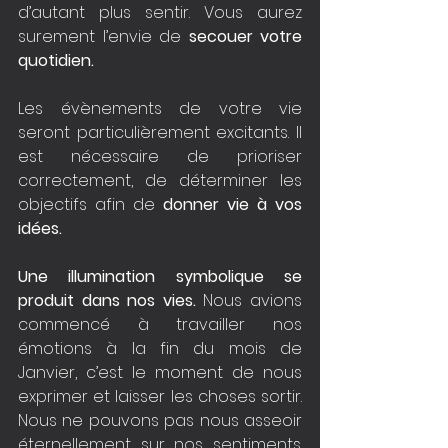
d’autant plus sentir. Vous aurez 
surement l’envie de 
secouer votre 
quotidien.
Les évènements de votre vie 
seront particulièrement excitants. Il 
est nécessaire de prioriser 
correctement, de déterminer les 
objectifs afin de 
donner vie à vos 
idées.
Une illumination symbolique se 
produit dans nos vies.
 Nous avions 
commencé à travailler nos 
émotions à la fin du mois de 
Janvier, c’est le moment de nous 
exprimer et laisser les choses sortir. 
Nous ne pouvons pas nous asseoir 
éternellement sur nos sentiments. 