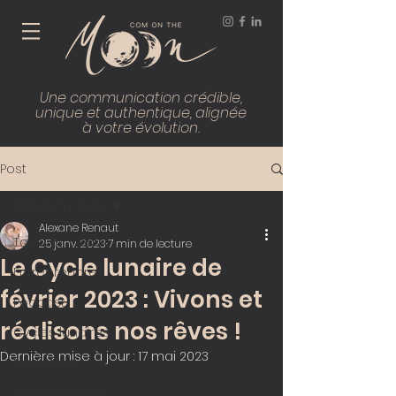
Une communication crédible,
unique et authentique, alignée
à votre évolution.
Post
Tous les posts
Alexane Renaut
Tous les posts
25 janv. 2023
7 min de lecture
Le Cycle lunaire de
Entreprendre
février 2023 : Vivons et
Podcast
réalisons nos rêves !
Cycles lunaires
Dernière mise à jour :
17 mai 2023
Marketing
Moon Nouvelle