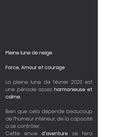
Pleine lune de neige
Force, Amour et courage
La pleine lune de février 2023 est 
une période assez 
harmonieuse et 
calme. 
Bien que cela dépende beaucoup 
de l’humeur intérieur, de la capacité 
a se contrôler. 
Cette envie 
d’aventure
 se fera 