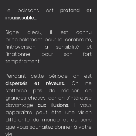
Le poissons est 
profond et 
insaisissable…
Signe d'eau, il est connu 
principalement pour la cérébralité, 
l’introversion, la sensibilité et 
l’irrationnel pour son fort 
tempérament.
Pendant cette période, on est 
dispersés et rêveurs. 
On ne 
s’efforce pas de réaliser de 
grandes choses, car on s’intéresse 
davantage 
aux illusions.
 Il vous 
apparaître peut être une vision 
différente du monde et du sens 
que vous souhaitez donner à votre 
vie.