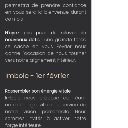
permettra de prendre confiance 
en vous sera la bienvenue durant 
ce mois. 
N'ayez pas peur de relever de 
nouveaux défis :
 une grande force 
se cache en vous. Février nous 
donne l’occasion de nous tourner 
vers notre alignement intérieur.
Imbolc - 1er février
Rassembler son énergie vitale
Imbolc nous propose de réunir 
notre énergie vitale au service de 
notre vision personnelle. Nous 
sommes invités à activer notre 
forge intérieure.