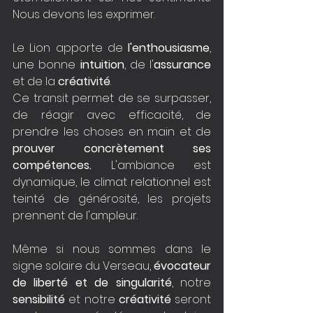
Nous devons les exprimer.
Le Lion apporte de 
l'enthousiasme
, 
une bonne 
intuition
, de l'
assurance
et de la 
créativité
. 
Ce transit permet de se surpasser, 
de réagir avec efficacité, de 
prendre les choses en main et de 
prouver concrètement ses 
compétences.
 L'ambiance est 
dynamique, le climat relationnel est 
teinté de générosité, les projets 
prennent de l'ampleur.
Même si nous sommes dans le 
signe solaire du Verseau, 
évocateur 
de liberté et de singularité
, notre 
sensibilité
 et notre 
créativité
 seront 