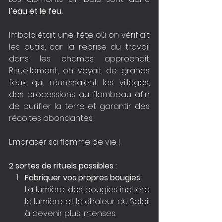
l’eau et le feu.
Imbolc était une fête où on vérifiait 
les outils, car la reprise du travail 
dans les champs approchait. 
Rituellement, on voyait de grands 
feux qui réunissaient les villages, 
des processions au flambeau afin 
de purifier la terre et garantir des 
récoltes abondantes.
Embraser sa flamme de vie !
2 sortes de rituels possibles :
Fabriquer vos propres bougies 
La lumière des bougies incitera 
la lumière et la chaleur du Soleil 
à devenir plus intenses.