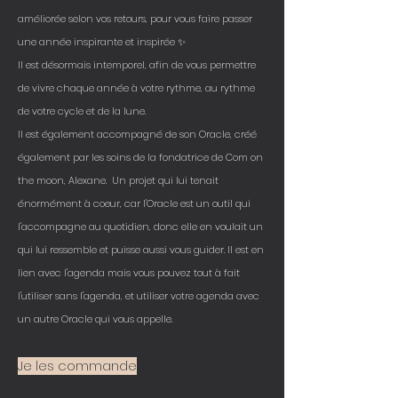
améliorée selon vos retours, pour vous faire passer
une année inspirante et inspirée ✨
Il est désormais intemporel, afin de vous permettre
de vivre chaque année à votre rythme, au rythme
de votre cycle et de la lune.
Il est également accompagné de son Oracle, créé
également par les soins de la fondatrice de Com on
the moon, Alexane. Un projet qui lui tenait
énormément à coeur, car l'Oracle est un outil qui
l'accompagne au quotidien, donc elle en voulait un
qui lui ressemble et puisse aussi vous guider. Il est en
lien avec l'agenda mais vous pouvez tout à fait
l'utiliser sans l'agenda, et utiliser votre agenda avec
un autre Oracle qui vous appelle.
Je les commande