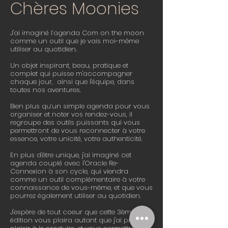
Chères Moonies
J'ai imaginé l’agenda Com on the moon
comme un outil que je vais moi-même
utiliser au quotidien.
Un objet inspirant, beau, pratique et
complet qui puisse m'accompagner
chaque jour, ainsi que l'équipe, dans
toutes nos aventures.
Bien plus qu’un simple agenda pour vous
organiser et noter vos rendez-vous, il
regroupe des outils puissants qui vous
permettront de vous reconnecter à votre
essence, votre unicité, votre authenticité.
En plus d'être unique, j'ai imaginé cet
agenda couplé avec l'Oracle Re-
Connexion à son cycle, qui viendra
comme un outil complémentaire à votre
connaissance de vous-même, et que vous
pourrez également utiliser au quotidien.
J'espère de tout coeur que cette 3ème
édition vous plaira autant que j'ai pris