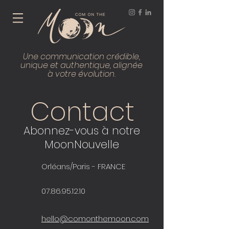
Une communication crédible,
unique et authentique, alignée
à votre évolution.
Contact
Abonnez-vous à notre
MoonNouvelle
Orléans/Paris -
FRANCE
07.86.95.12.10
hello@comonthemoon.com