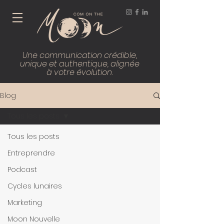
Une communication crédible,
unique et authentique, alignée
à votre évolution.
Blog
Tous les posts
Tous les posts
Entreprendre
Podcast
Cycles lunaires
Marketing
Moon Nouvelle