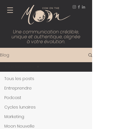
Une communication crédible,
unique et authentique, alignée
à votre évolution.
Blog
Tous les posts
Tous les posts
Entreprendre
Podcast
Cycles lunaires
Marketing
Moon Nouvelle