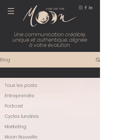
Une communication crédible,
unique et authentique, alignée
à votre évolution.
Blog
Tous les posts
Tous les posts
Entreprendre
Podcast
Cycles lunaires
Marketing
Moon Nouvelle